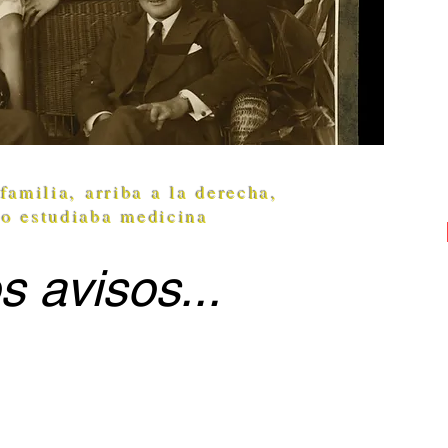
familia, arriba a la derecha,
o estudiaba medicina
 avisos...