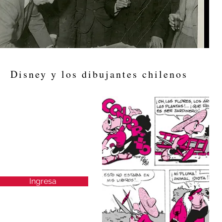
Disney y los dibujantes chilenos
Club abierto
para todo el
mundo
Ingresa